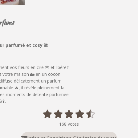
arfums
eur parfumé et cosy 🌺
ent vos fleurs en cire 🌸 et libérez
ez votre maison 🏡 en un cocon
diffuse délicatement un parfum
rnable 🔥, il révèle pleinement la
 des moments de détente parfumée
🕯️.
1
2
3
4
5
E
n
é
é
é
é
é
v
168 votes
o
t
t
t
t
t
y