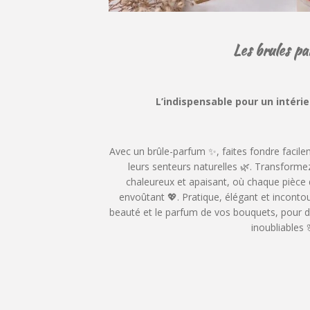
Les brules p
L’indispensable pour un intéri
Avec un brûle-parfum ✨, faites fondre facilem
leurs senteurs naturelles 🌿. Transform
chaleureux et apaisant, où chaque pièce 
envoûtant 💖. Pratique, élégant et incontou
beauté et le parfum de vos bouquets, pour
inoubliables 🌸
É
v
a
l