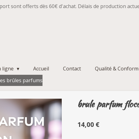
 port sont offerts dès 60€ d'achat. Délais de production actue
n ligne
Accueil
Contact
Qualité & Conform
es brûles parfums
brule parfum floc
14,00 €