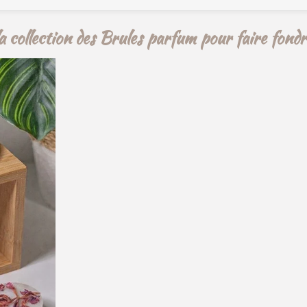
g
g
g
e
e
e
r
r
r
la collection des Brules parfum pour faire fondre 