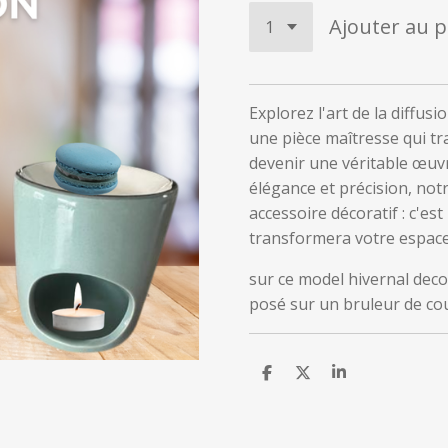
Ajouter au p
Explorez l'art de la diffu
une pièce maîtresse qui tr
devenir une véritable œuvr
élégance et précision, not
accessoire décoratif : c'es
transformera votre espace
sur ce model hivernal dec
posé sur un bruleur de cou
P
P
P
a
a
a
r
r
r
t
t
t
a
a
a