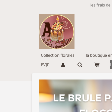
les frais de
Passer
au
contenu
principal
Collection florales
la boutique e
EVJF
L