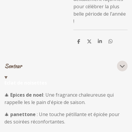
pour célébrer la plus
belle période de l’année
!
P
P
P
P
a
a
a
a
r
r
r
r
t
t
t
t
a
a
a
a
Senteur
g
g
g
g
e
e
e
e
r
r
r
r
Eclat de noisettes
🎄
Epices de noel
: Une fragrance chaleureuse qui
rappelle les le pain d'épice de saison.
🎄
panettone
: Une touche pétillante et épicée pour
des soirées réconfortantes.