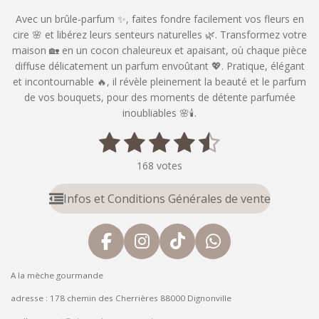
Avec un brûle-parfum ✨, faites fondre facilement vos fleurs en
cire 🌸 et libérez leurs senteurs naturelles 🌿. Transformez votre
maison 🏡 en un cocon chaleureux et apaisant, où chaque pièce
diffuse délicatement un parfum envoûtant 💖. Pratique, élégant
et incontournable 🔥, il révèle pleinement la beauté et le parfum
de vos bouquets, pour des moments de détente parfumée
inoubliables 🌸🕯️.
1
2
3
4
5
E
É
n
v
é
é
é
é
é
v
168 votes
a
o
t
t
t
t
t
l
y
Infos et Conditions Générales de vente
u
o
o
o
o
o
e
a
r
i
i
i
i
i
t
l
'
F
I
T
W
l
l
l
l
l
i
é
a
n
i
h
o
e
e
e
e
e
v
A la mèche gourmande
n
c
s
k
a
a
s
s
s
s
:
e
t
T
t
adresse : 178 chemin des Cherrières 88000 Dignonville
l
4
u
b
a
o
s