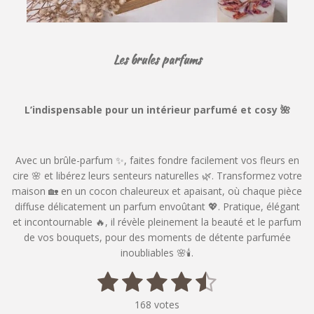
Les brules parfums
L’indispensable pour un intérieur parfumé et cosy 🌺
Avec un brûle-parfum ✨, faites fondre facilement vos fleurs en
cire 🌸 et libérez leurs senteurs naturelles 🌿. Transformez votre
maison 🏡 en un cocon chaleureux et apaisant, où chaque pièce
diffuse délicatement un parfum envoûtant 💖. Pratique, élégant
et incontournable 🔥, il révèle pleinement la beauté et le parfum
de vos bouquets, pour des moments de détente parfumée
inoubliables 🌸🕯️.
1
2
3
4
5
E
É
n
v
é
é
é
é
é
v
168 votes
a