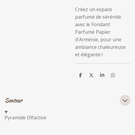
Créez un espace
parfumé de sérénité
avec le Fondant
Parfumé Papier
d'Arménie, pour une
ambiance chaleureuse
et élégante !
P
P
P
P
a
a
a
a
r
r
r
r
t
t
t
t
a
a
a
a
Senteur
g
g
g
g
e
e
e
e
r
r
r
r
Pyramide Olfactive