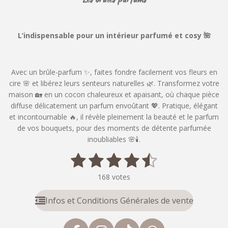
L’indispensable pour un intérieur parfumé et cosy 🌺
Avec un brûle-parfum ✨, faites fondre facilement vos fleurs en
cire 🌸 et libérez leurs senteurs naturelles 🌿. Transformez votre
maison 🏡 en un cocon chaleureux et apaisant, où chaque pièce
diffuse délicatement un parfum envoûtant 💖. Pratique, élégant
et incontournable 🔥, il révèle pleinement la beauté et le parfum
de vos bouquets, pour des moments de détente parfumée
inoubliables 🌸🕯️.
1
2
3
4
5
E
É
n
v
é
é
é
é
é
v
168 votes
a
o
t
t
t
t
t
l
y
Infos et Conditions Générales de vente
u
o
o
o
o
o
e
a
r
i
i
i
i
i
t
l