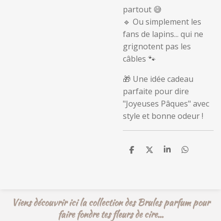
partout 😅
🔹 Ou simplement les
fans de lapins... qui ne
grignotent pas les
câbles 🐾
🎁 Une idée cadeau
parfaite pour dire
"Joyeuses Pâques" avec
style et bonne odeur !
P
P
P
P
a
a
a
a
r
r
r
r
t
t
t
t
a
a
a
a
g
g
g
g
e
e
e
e
Viens découvrir ici la collection des Brules parfum pour
r
r
r
r
faire fondre tes fleurs de cire...