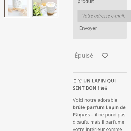
produit
Envoyer
Épuisé
🥚🌸
UN LAPIN QUI
SENT BON !
🐇🕯️
Voici notre adorable
brûle-parfum Lapin de
Pâques
– il ne pond pas
d'œufs, mais il parfume
votre intérieur comme