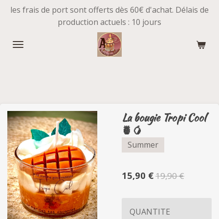
les frais de port sont offerts dès 60€ d'achat. Délais de
Passer
production actuels : 10 jours
au
contenu
principal
La bougie Tropi Cool
🍍🥭
Summer
15,90 €
19,90 €
QUANTITE