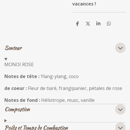
vacances !
P
P
P
P
a
a
a
a
r
r
r
r
t
t
t
t
a
a
a
a
Senteur
g
g
g
g
e
e
e
e
r
r
r
r
MONOI ROSE
Notes de tête :
Ylang-ylang, coco
de coeur :
Fleur de tiaré, frangipanier, pétales de rose
Notes de fond :
Héliotrope, musc, vanille
Compostion
Poids et Temps de Combustion