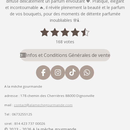
diffuse délicatement un parfum envoûtant 💖. Pratique, élégant
et incontournable 🔥, il révèle pleinement la beauté et le parfum
de vos bouquets, pour des moments de détente parfumée
inoubliables 🌸🕯️.
1
2
3
4
5
E
É
n
v
é
é
é
é
é
v
168 votes
a
o
t
t
t
t
t
l
y
Infos et Conditions Générales de vente
u
o
o
o
o
o
e
a
r
i
i
i
i
i
t
l
'
F
I
T
W
l
l
l
l
l
i
é
a
n
i
h
o
e
e
e
e
e
v
A la mèche gourmande
n
c
s
k
a
a
s
s
s
s
:
e
t
T
t
adresse : 178 chemin des Cherrières 88000 Dignonville
l
4
u
b
a
o
s
mail :
contact@alamechegourmande.com
.
a
o
g
k
A
t
2
Tel : 0673255125
o
r
p
i
6
k
a
p
o
siret : 814 423 737 00026
7
© 2023 - 2026 A la mèche gourmande
n