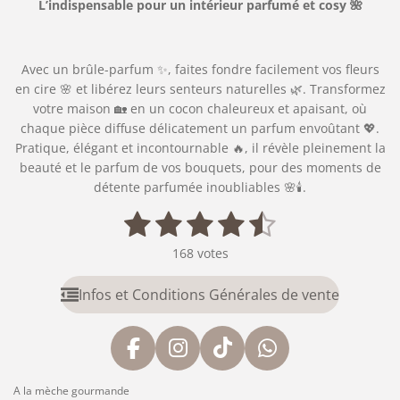
L’indispensable pour un intérieur parfumé et cosy 🌺
Avec un brûle-parfum ✨, faites fondre facilement vos fleurs
en cire 🌸 et libérez leurs senteurs naturelles 🌿. Transformez
votre maison 🏡 en un cocon chaleureux et apaisant, où
chaque pièce diffuse délicatement un parfum envoûtant 💖.
Pratique, élégant et incontournable 🔥, il révèle pleinement la
beauté et le parfum de vos bouquets, pour des moments de
détente parfumée inoubliables 🌸🕯️.
1
2
3
4
5
E
É
n
v
é
é
é
é
é
v
168 votes
a
o
t
t
t
t
t
l
y
Infos et Conditions Générales de vente
u
o
o
o
o
o
e
a
r
i
i
i
i
i
t
l
'
F
I
T
W
l
l
l
l
l
i
é
a
n
i
h
o
e
e
e
e
e
v
A la mèche gourmande
n