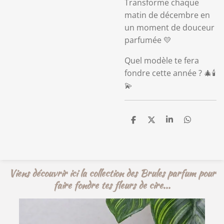
Transforme chaque
matin de décembre en
un moment de douceur
parfumée 💛
Quel modèle te fera
fondre cette année ? 🎄🕯️
💫
P
P
P
P
a
a
a
a
r
r
r
r
t
t
t
t
a
a
a
a
g
g
g
g
e
e
e
e
Viens découvrir ici la collection des Brules parfum pour
r
r
r
r
faire fondre tes fleurs de cire...