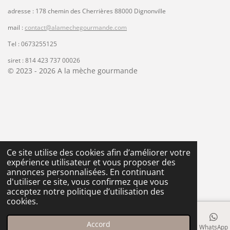
c
s
k
a
a
s
s
s
s
:
e
t
T
t
adresse : 178 chemin des Cherrières 88000 Dignonville
l
4
u
b
a
o
s
mail :
contact@alamechegourmande.com
.
a
o
g
k
A
t
2
Tel : 0673255125
o
r
p
i
6
k
a
p
o
siret : 814 423 737 00026
7
© 2023 - 2026 A la mèche gourmande
n
m
8
5
7
1
4
2
8
Ce site utilise des cookies afin d’améliorer votre
5
expérience utilisateur et vous proposer des
7
annonces personnalisées. En continuant
1
d'utiliser ce site, vous confirmez que vous
é
acceptez notre politique d’utilisation des
cookies.
t
o
i
Accord
E-mail
Téléphone
Carte
Facebook
WhatsApp